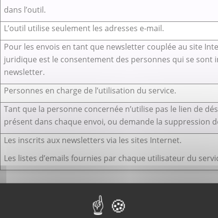
dans l’outil.
L’outil utilise seulement les adresses e-mail.
Pour les envois en tant que newsletter couplée au site Inte
juridique est le consentement des personnes qui se sont in
newsletter.
Personnes en charge de l’utilisation du service.
Tant que la personne concernée n’utilise pas le lien de 
présent dans chaque envoi, ou demande la suppression d
Les inscrits aux newsletters via les sites Internet.
Les listes d’emails fournies par chaque utilisateur du servi