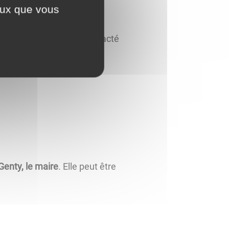
ceux que vous
 le maire
. Il peut être contacté
Genty, le maire
. Elle peut être