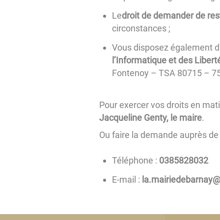
Le
droit de demander de res
circonstances ;
Vous disposez également d
l’Informatique et des Libert
Fontenoy – TSA 80715 – 75
Pour exercer vos droits en mat
Jacqueline Genty, le maire
.
Ou faire la demande auprès de no
Téléphone :
2308285830
E-mail :
ten.etsopal@yanrab