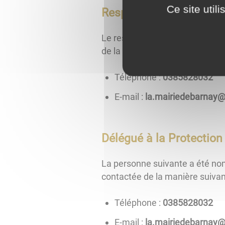
Ce site util
Responsable du traitem
Le responsable du traitement 
de la manière suivante :
Téléphone :
2308285830
E-mail :
ten.etsopal@yanrab
Délégué à la Protectio
La personne suivante a été no
contactée de la manière suivan
Téléphone :
2308285830
E-mail :
ten.etsopal@yanrab