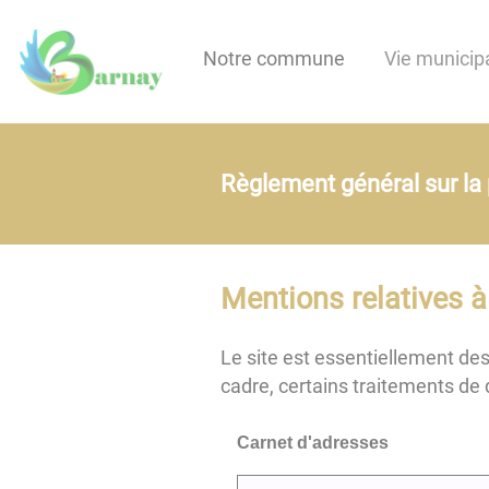
Lien
Lien
Lien
Lien
Panneau de gestion des cookies
d'accès
d'accès
d'accès
d'accès
Notre commune
Vie municip
rapide
rapide
rapide
rapide
au
au
à
au
menu
contenu
la
pied
principal
recherche
de
Règlement général sur la
page
Mentions relatives à
Le site est essentiellement dest
cadre, certains traitements de
Carnet d'adresses