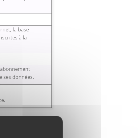
rnet, la base
scrites à la
désabonnement
e ses données.
ce.