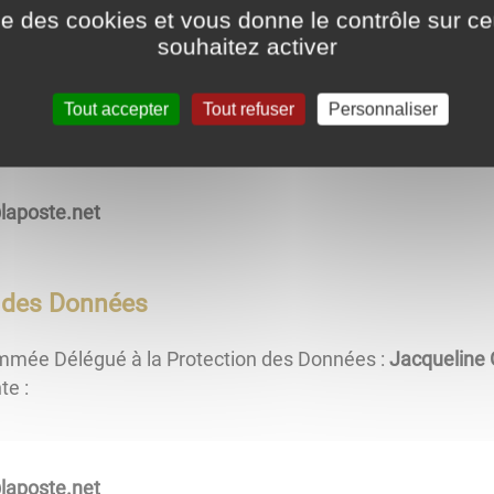
ise des cookies et vous donne le contrôle sur 
ent
souhaitez activer
des données à caractère personnel est
Jacqueline Genty,
Tout accepter
Tout refuser
Personnaliser
edeiriam.al
n des Données
mmée Délégué à la Protection des Données :
Jacqueline 
te :
edeiriam.al